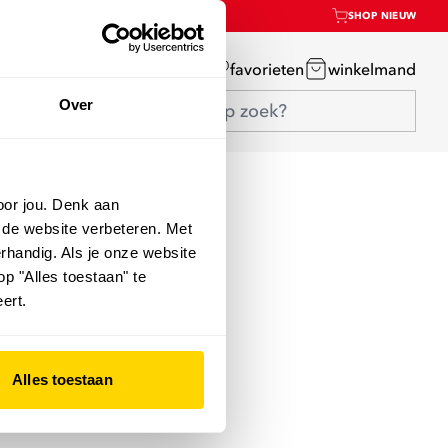
SHOP NIEUW
mijn account
favorieten
winkelmand
Over
oor jou. Denk aan
 de website verbeteren. Met
rhandig. Als je onze website
op "Alles toestaan" te
ert.
Alles toestaan