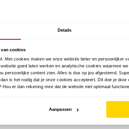
SALE: LAATSTE KANS!
Details
outdoor
zomer
merken
folder
sale
 van cookies
el. Met cookies maken we onze website beter en persoonlijker v
e website goed laten werken en analytische cookies waarmee we
u persoonlijke content zien. Alles is dus op jou afgestemd. Supe
 dan is het nodig dat je onze cookies accepteert. Dit doe je door 
? Hou er dan rekening mee dat de website niet optimaal functione
Aanpassen