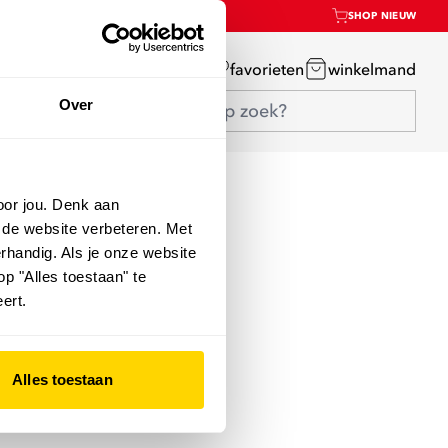
SHOP NIEUW
mijn account
favorieten
winkelmand
Over
oor jou. Denk aan
 de website verbeteren. Met
rhandig. Als je onze website
op "Alles toestaan" te
ert.
Alles toestaan