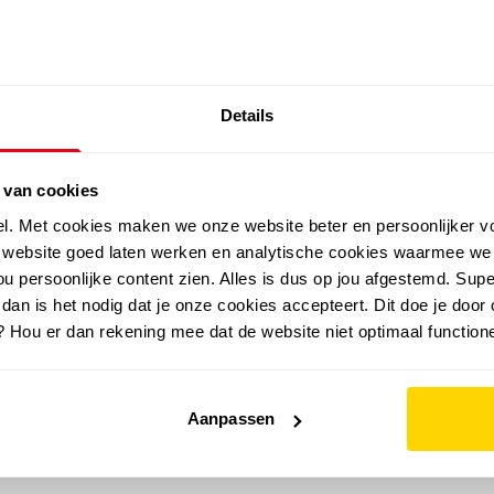
SALE: LAATSTE KANS!
Details
outdoor
zomer
merken
folder
sale
 van cookies
el. Met cookies maken we onze website beter en persoonlijker v
e website goed laten werken en analytische cookies waarmee we
u persoonlijke content zien. Alles is dus op jou afgestemd. Supe
 dan is het nodig dat je onze cookies accepteert. Dit doe je door 
? Hou er dan rekening mee dat de website niet optimaal functione
Aanpassen