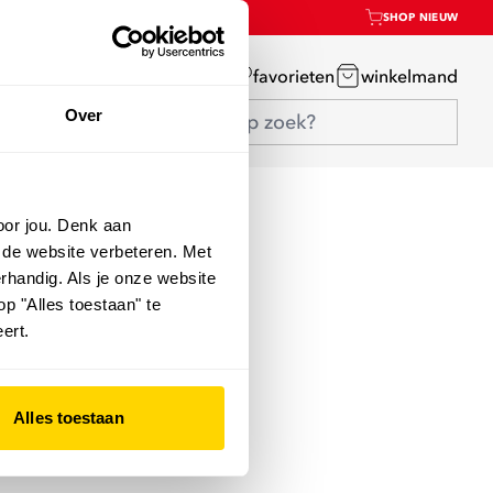
SHOP NIEUW
mijn account
favorieten
winkelmand
Over
oor jou. Denk aan
 de website verbeteren. Met
rhandig. Als je onze website
op "Alles toestaan" te
ert.
Alles toestaan