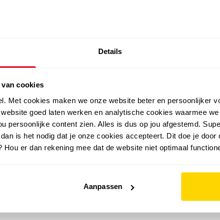
SALE: LAATSTE KANS!
Details
outdoor
zomer
merken
folder
sale
 van cookies
el. Met cookies maken we onze website beter en persoonlijker v
e website goed laten werken en analytische cookies waarmee we
u persoonlijke content zien. Alles is dus op jou afgestemd. Supe
 dan is het nodig dat je onze cookies accepteert. Dit doe je door 
? Hou er dan rekening mee dat de website niet optimaal functione
Aanpassen