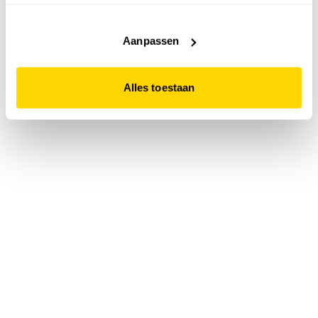
accepteert. Dit doe je door op "Alles toestaan" te klikken.
Liever geen cookies? Hou er dan rekening mee dat de
website niet optimaal functioneert.
Aanpassen
Alles toestaan