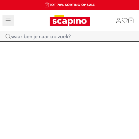
TOT 70% KORTING OP SALE
SALE: LAATSTE KANS!
SHOP NIEUW
Home