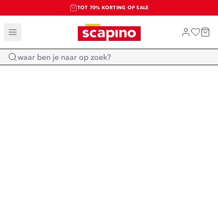
TOT 70% KORTING OP SALE
SALE: LAATSTE KANS!
SHOP NIEUW
Home