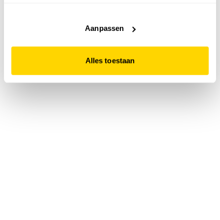
accepteert. Dit doe je door op "Alles toestaan" te klikken.
Liever geen cookies? Hou er dan rekening mee dat de
website niet optimaal functioneert.
Aanpassen
Alles toestaan