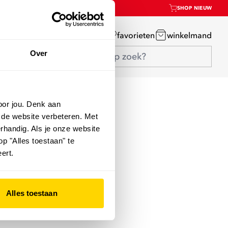
SHOP NIEUW
mijn account
favorieten
winkelmand
Over
oor jou. Denk aan
 de website verbeteren. Met
rhandig. Als je onze website
op "Alles toestaan" te
ert.
Alles toestaan