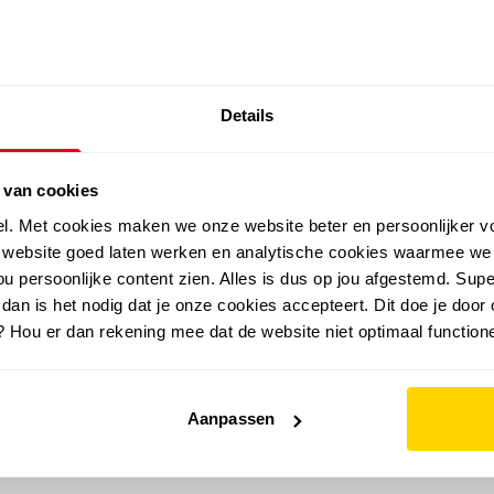
SALE: LAATSTE KANS!
Details
outdoor
zomer
merken
folder
sale
 van cookies
el. Met cookies maken we onze website beter en persoonlijker v
e website goed laten werken en analytische cookies waarmee we
u persoonlijke content zien. Alles is dus op jou afgestemd. Supe
 dan is het nodig dat je onze cookies accepteert. Dit doe je door 
? Hou er dan rekening mee dat de website niet optimaal functione
Aanpassen