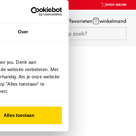
SHOP NIEUW
mijn account
favorieten
winkelmand
Over
oor jou. Denk aan
 de website verbeteren. Met
rhandig. Als je onze website
op "Alles toestaan" te
ert.
Alles toestaan