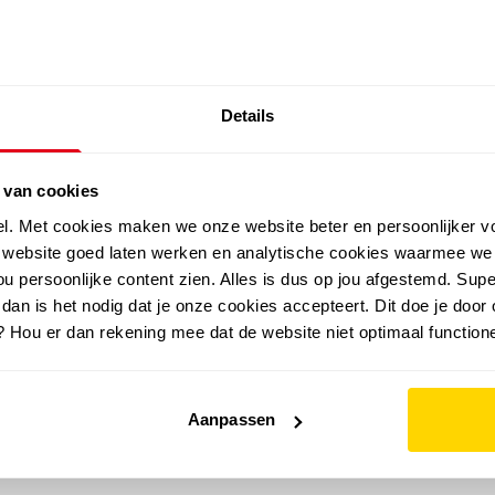
SALE: LAATSTE KANS!
Details
outdoor
zomer
merken
folder
sale
 van cookies
el. Met cookies maken we onze website beter en persoonlijker v
e website goed laten werken en analytische cookies waarmee we
u persoonlijke content zien. Alles is dus op jou afgestemd. Supe
 dan is het nodig dat je onze cookies accepteert. Dit doe je door 
? Hou er dan rekening mee dat de website niet optimaal functione
Aanpassen