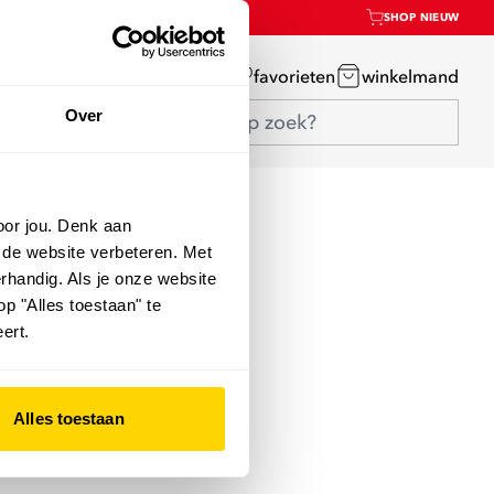
SHOP NIEUW
mijn account
favorieten
winkelmand
Over
oor jou. Denk aan
 de website verbeteren. Met
rhandig. Als je onze website
op "Alles toestaan" te
ert.
Alles toestaan