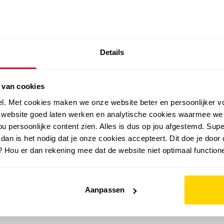
SALE: LAATSTE KANS!
Details
outdoor
zomer
merken
folder
sale
 van cookies
el. Met cookies maken we onze website beter en persoonlijker v
e website goed laten werken en analytische cookies waarmee we
u persoonlijke content zien. Alles is dus op jou afgestemd. Supe
 dan is het nodig dat je onze cookies accepteert. Dit doe je door 
? Hou er dan rekening mee dat de website niet optimaal functione
Aanpassen