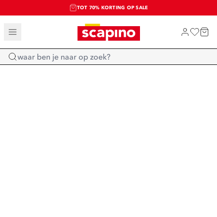
TOT 70% KORTING OP SALE
SALE: LAATSTE KANS!
SHOP NIEUW
Home