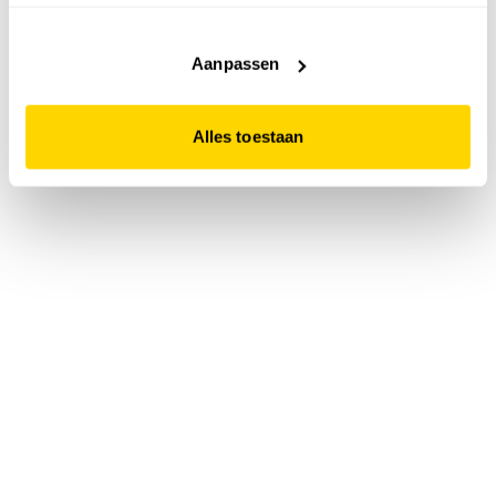
accepteert. Dit doe je door op "Alles toestaan" te klikken.
Liever geen cookies? Hou er dan rekening mee dat de
website niet optimaal functioneert.
Aanpassen
Alles toestaan