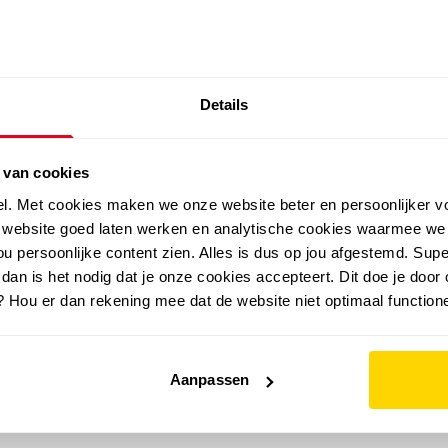
SALE: LAATSTE KANS!
Details
outdoor
zomer
merken
folder
sale
 van cookies
el. Met cookies maken we onze website beter en persoonlijker v
e website goed laten werken en analytische cookies waarmee we
u persoonlijke content zien. Alles is dus op jou afgestemd. Supe
 dan is het nodig dat je onze cookies accepteert. Dit doe je door 
? Hou er dan rekening mee dat de website niet optimaal functione
Aanpassen