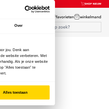
SHOP NIEUW
mijn account
favorieten
winkelmand
Over
oor jou. Denk aan
 de website verbeteren. Met
rhandig. Als je onze website
op "Alles toestaan" te
ert.
Alles toestaan