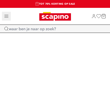
TOT 70% KORTING OP SALE
SALE: LAATSTE KANS!
SHOP NIEUW
Home