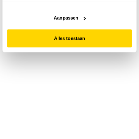
accepteert. Dit doe je door op "Alles toestaan" te klikken.
Liever geen cookies? Hou er dan rekening mee dat de
website niet optimaal functioneert.
Aanpassen
Alles toestaan