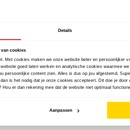
SALE: LAATSTE KANS!
Details
outdoor
zomer
merken
folder
sale
 van cookies
el. Met cookies maken we onze website beter en persoonlijker v
e website goed laten werken en analytische cookies waarmee we
u persoonlijke content zien. Alles is dus op jou afgestemd. Supe
 dan is het nodig dat je onze cookies accepteert. Dit doe je door 
? Hou er dan rekening mee dat de website niet optimaal functione
Aanpassen