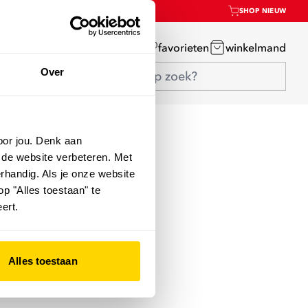
SHOP NIEUW
mijn account
favorieten
winkelmand
Over
oor jou. Denk aan
 de website verbeteren. Met
rhandig. Als je onze website
op "Alles toestaan" te
ert.
Alles toestaan