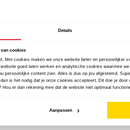
SALE: LAATSTE KANS!
Details
outdoor
zomer
merken
folder
sale
 van cookies
el. Met cookies maken we onze website beter en persoonlijker v
e website goed laten werken en analytische cookies waarmee we
u persoonlijke content zien. Alles is dus op jou afgestemd. Supe
 dan is het nodig dat je onze cookies accepteert. Dit doe je door 
? Hou er dan rekening mee dat de website niet optimaal functione
Aanpassen