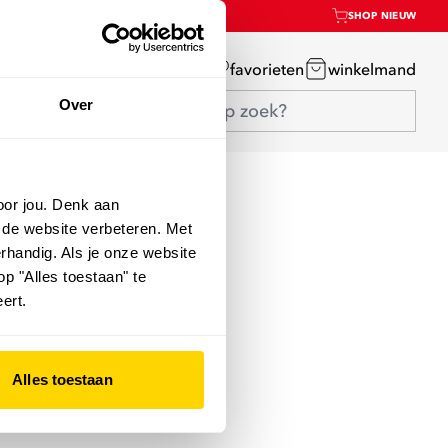
SHOP NIEUW
mijn account
favorieten
winkelmand
Over
oor jou. Denk aan
 de website verbeteren. Met
rhandig. Als je onze website
op "Alles toestaan" te
ert.
Alles toestaan