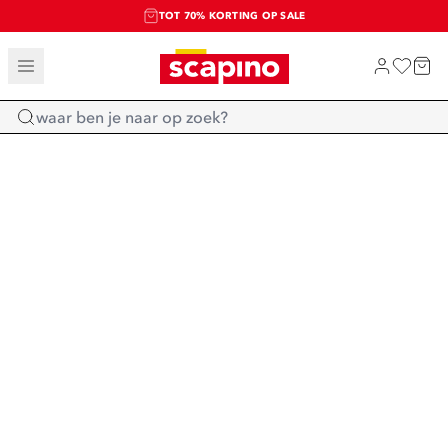
TOT 70% KORTING OP SALE
SALE: LAATSTE KANS!
SHOP NIEUW
Home