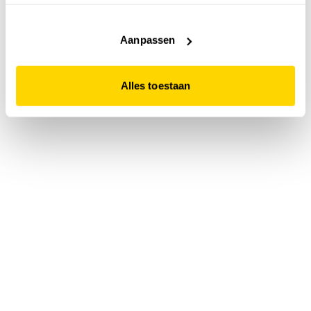
accepteert. Dit doe je door op "Alles toestaan" te klikken.
Liever geen cookies? Hou er dan rekening mee dat de
website niet optimaal functioneert.
Aanpassen
Alles toestaan