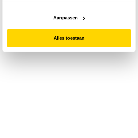
accepteert. Dit doe je door op "Alles toestaan" te klikken.
Liever geen cookies? Hou er dan rekening mee dat de
website niet optimaal functioneert.
Aanpassen
Alles toestaan