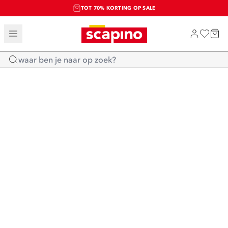
TOT 70% KORTING OP SALE
SALE: LAATSTE KANS!
SHOP NIEUW
Home