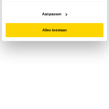
accepteert. Dit doe je door op "Alles toestaan" te klikken.
Liever geen cookies? Hou er dan rekening mee dat de
website niet optimaal functioneert.
Aanpassen
Alles toestaan