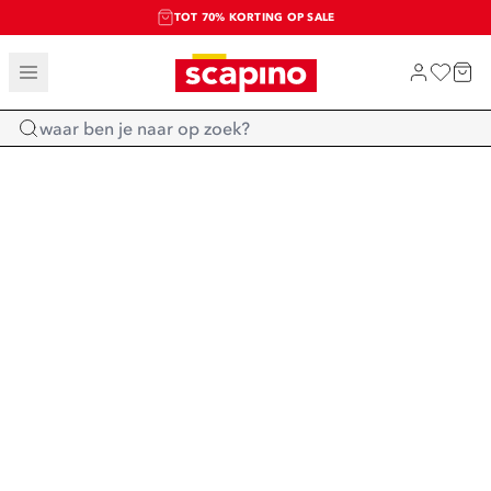
TOT 70% KORTING OP SALE
SALE: LAATSTE KANS!
SHOP NIEUW
Home