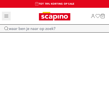
TOT 70% KORTING OP SALE
SALE: LAATSTE KANS!
SHOP NIEUW
Home