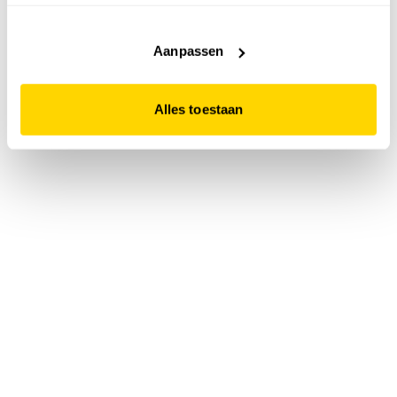
accepteert. Dit doe je door op "Alles toestaan" te klikken.
Liever geen cookies? Hou er dan rekening mee dat de
website niet optimaal functioneert.
Aanpassen
Alles toestaan