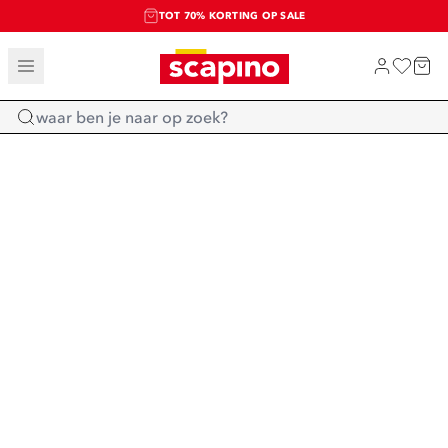
TOT 70% KORTING OP SALE
SALE: LAATSTE KANS!
SHOP NIEUW
Home