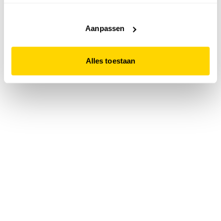
accepteert. Dit doe je door op "Alles toestaan" te klikken.
Liever geen cookies? Hou er dan rekening mee dat de
website niet optimaal functioneert.
Aanpassen
Alles toestaan