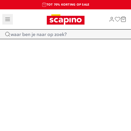
TOT 70% KORTING OP SALE
SALE: LAATSTE KANS!
SHOP NIEUW
Home