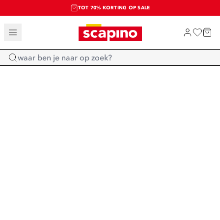
TOT 70% KORTING OP SALE
SALE: LAATSTE KANS!
SHOP NIEUW
Home