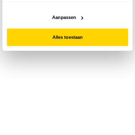
accepteert. Dit doe je door op "Alles toestaan" te klikken.
Liever geen cookies? Hou er dan rekening mee dat de
website niet optimaal functioneert.
Aanpassen
Alles toestaan