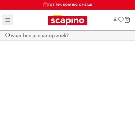
TOT 70% KORTING OP SALE
SALE: LAATSTE KANS!
SHOP NIEUW
Home