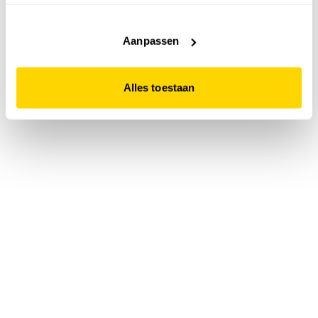
accepteert. Dit doe je door op "Alles toestaan" te klikken.
Liever geen cookies? Hou er dan rekening mee dat de
website niet optimaal functioneert.
Aanpassen
Alles toestaan