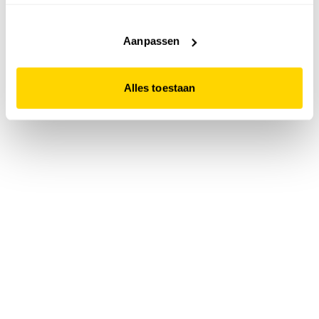
accepteert. Dit doe je door op "Alles toestaan" te klikken.
Liever geen cookies? Hou er dan rekening mee dat de
website niet optimaal functioneert.
Aanpassen
Alles toestaan