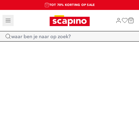
TOT 70% KORTING OP SALE
SALE: LAATSTE KANS!
SHOP NIEUW
Home