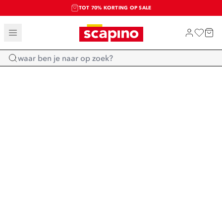
TOT 70% KORTING OP SALE
SALE: LAATSTE KANS!
SHOP NIEUW
Home