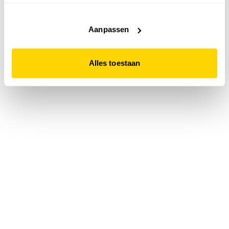
accepteert. Dit doe je door op "Alles toestaan" te klikken.
Liever geen cookies? Hou er dan rekening mee dat de
website niet optimaal functioneert.
Aanpassen
Alles toestaan