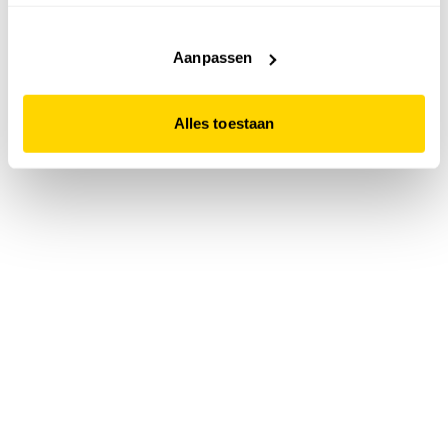
accepteert. Dit doe je door op "Alles toestaan" te klikken.
Liever geen cookies? Hou er dan rekening mee dat de
website niet optimaal functioneert.
Aanpassen
Alles toestaan