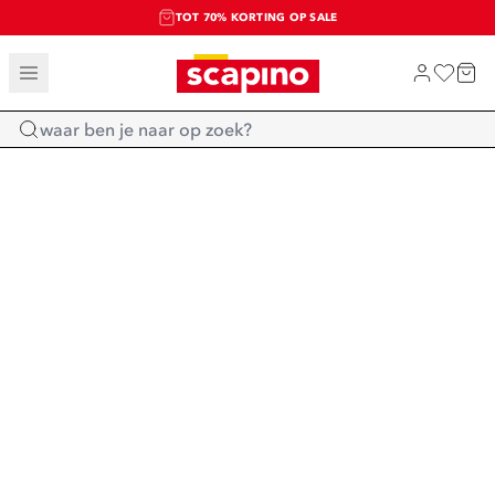
TOT 70% KORTING OP SALE
SALE: LAATSTE KANS!
SHOP NIEUW
Home