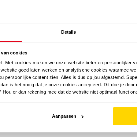
SALE: LAATSTE KANS!
Details
outdoor
zomer
merken
folder
sale
 van cookies
el. Met cookies maken we onze website beter en persoonlijker v
e website goed laten werken en analytische cookies waarmee we
u persoonlijke content zien. Alles is dus op jou afgestemd. Supe
 dan is het nodig dat je onze cookies accepteert. Dit doe je door 
? Hou er dan rekening mee dat de website niet optimaal functione
Aanpassen