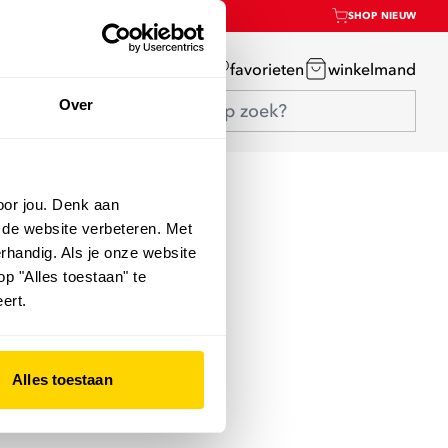
SHOP NIEUW
mijn account
favorieten
winkelmand
Over
oor jou. Denk aan
 de website verbeteren. Met
rhandig. Als je onze website
op "Alles toestaan" te
ert.
Alles toestaan