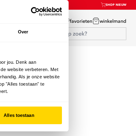
SHOP NIEUW
mijn account
favorieten
winkelmand
Over
oor jou. Denk aan
 de website verbeteren. Met
rhandig. Als je onze website
op "Alles toestaan" te
ert.
Alles toestaan