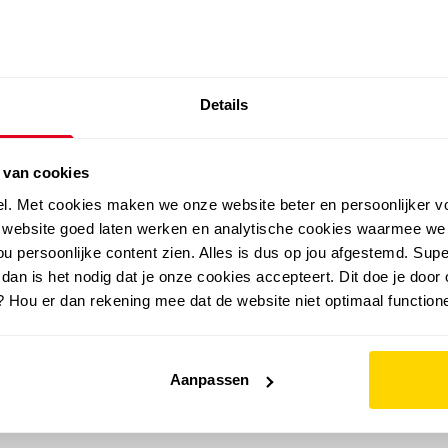
SALE: LAATSTE KANS!
Details
outdoor
zomer
merken
folder
sale
 van cookies
el. Met cookies maken we onze website beter en persoonlijker v
e website goed laten werken en analytische cookies waarmee we
u persoonlijke content zien. Alles is dus op jou afgestemd. Supe
 dan is het nodig dat je onze cookies accepteert. Dit doe je door 
? Hou er dan rekening mee dat de website niet optimaal functione
Aanpassen