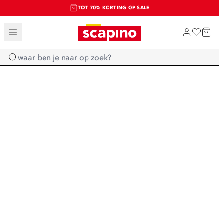
TOT 70% KORTING OP SALE
SALE: LAATSTE KANS!
SHOP NIEUW
Home