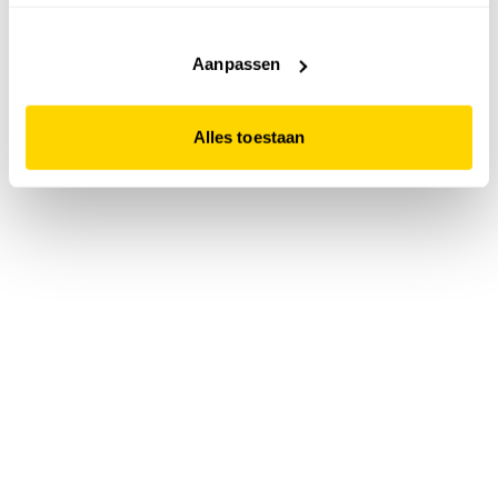
accepteert. Dit doe je door op "Alles toestaan" te klikken.
Liever geen cookies? Hou er dan rekening mee dat de
website niet optimaal functioneert.
Aanpassen
Alles toestaan