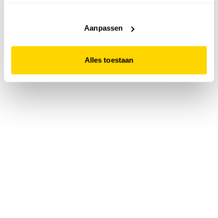
accepteert. Dit doe je door op "Alles toestaan" te klikken.
Liever geen cookies? Hou er dan rekening mee dat de
website niet optimaal functioneert.
Aanpassen
Alles toestaan