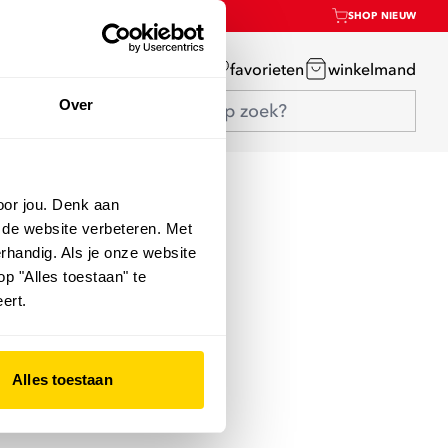
SHOP NIEUW
mijn account
favorieten
winkelmand
Over
oor jou. Denk aan
 de website verbeteren. Met
rhandig. Als je onze website
op "Alles toestaan" te
ert.
Alles toestaan