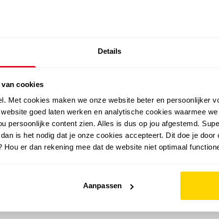
SALE: LAATSTE KANS!
Details
outdoor
zomer
merken
folder
sale
 van cookies
el. Met cookies maken we onze website beter en persoonlijker v
e website goed laten werken en analytische cookies waarmee we
u persoonlijke content zien. Alles is dus op jou afgestemd. Supe
 dan is het nodig dat je onze cookies accepteert. Dit doe je door 
? Hou er dan rekening mee dat de website niet optimaal functione
Aanpassen