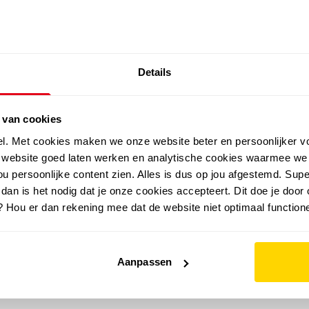
SALE: LAATSTE KANS!
Details
outdoor
zomer
merken
folder
sale
 van cookies
el. Met cookies maken we onze website beter en persoonlijker v
e website goed laten werken en analytische cookies waarmee we
u persoonlijke content zien. Alles is dus op jou afgestemd. Supe
 dan is het nodig dat je onze cookies accepteert. Dit doe je door 
? Hou er dan rekening mee dat de website niet optimaal functione
Aanpassen