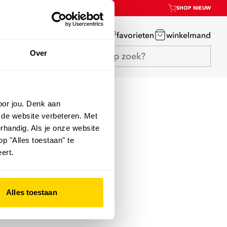
SHOP NIEUW
mijn account
favorieten
winkelmand
Over
oor jou. Denk aan
 de website verbeteren. Met
rhandig. Als je onze website
op "Alles toestaan" te
ert.
Alles toestaan