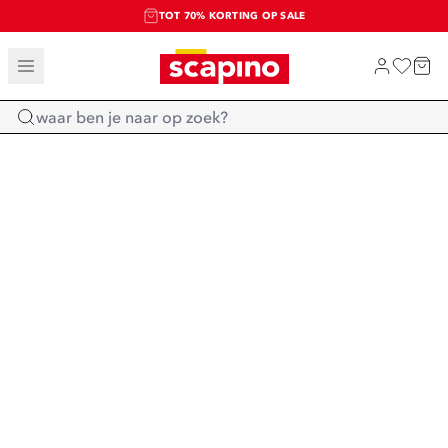
TOT 70% KORTING OP SALE
SALE: LAATSTE KANS!
SHOP NIEUW
Home