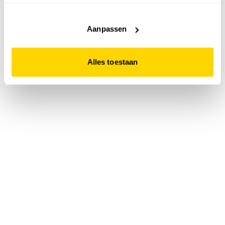
accepteert. Dit doe je door op "Alles toestaan" te klikken.
Liever geen cookies? Hou er dan rekening mee dat de
website niet optimaal functioneert.
Aanpassen
Alles toestaan