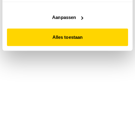
accepteert. Dit doe je door op "Alles toestaan" te klikken.
Liever geen cookies? Hou er dan rekening mee dat de
website niet optimaal functioneert.
Aanpassen
Alles toestaan