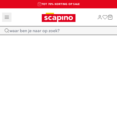
TOT 70% KORTING OP SALE
SALE: LAATSTE KANS!
SHOP NIEUW
Home