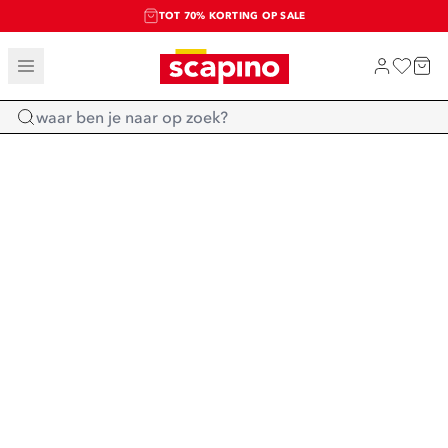
TOT 70% KORTING OP SALE
SALE: LAATSTE KANS!
SHOP NIEUW
Home