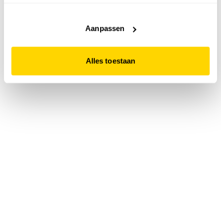
accepteert. Dit doe je door op "Alles toestaan" te klikken.
Liever geen cookies? Hou er dan rekening mee dat de
website niet optimaal functioneert.
Aanpassen
Alles toestaan