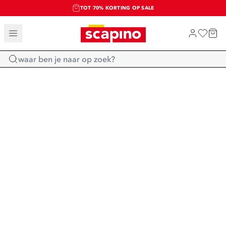
TOT 70% KORTING OP SALE
SALE: LAATSTE KANS!
SHOP NIEUW
Home