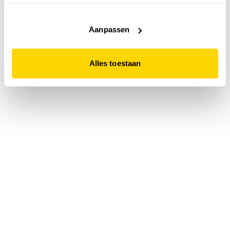
accepteert. Dit doe je door op "Alles toestaan" te klikken.
Liever geen cookies? Hou er dan rekening mee dat de
website niet optimaal functioneert.
Aanpassen
Alles toestaan