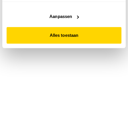
accepteert. Dit doe je door op "Alles toestaan" te klikken.
Liever geen cookies? Hou er dan rekening mee dat de
website niet optimaal functioneert.
Aanpassen
Alles toestaan