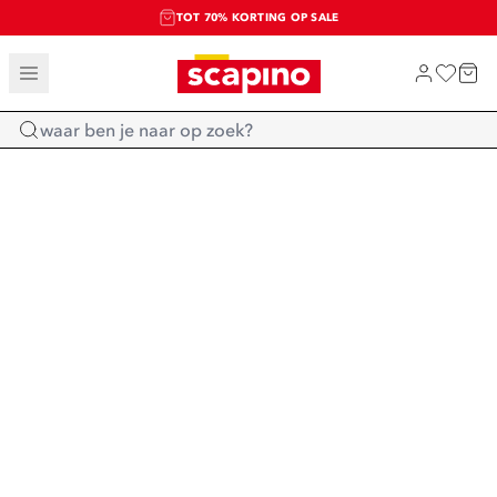
TOT 70% KORTING OP SALE
SALE: LAATSTE KANS!
SHOP NIEUW
Home