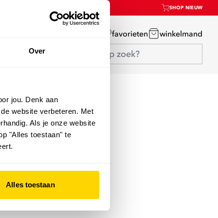
SHOP NIEUW
mijn account
favorieten
winkelmand
Over
oor jou. Denk aan
 de website verbeteren. Met
rhandig. Als je onze website
op "Alles toestaan" te
ert.
Alles toestaan