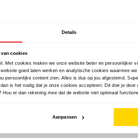
SALE: LAATSTE KANS!
Details
outdoor
zomer
merken
folder
sale
 van cookies
el. Met cookies maken we onze website beter en persoonlijker v
e website goed laten werken en analytische cookies waarmee we
u persoonlijke content zien. Alles is dus op jou afgestemd. Supe
 dan is het nodig dat je onze cookies accepteert. Dit doe je door 
? Hou er dan rekening mee dat de website niet optimaal functione
Aanpassen