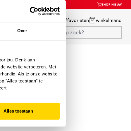
SHOP NIEUW
mijn account
favorieten
winkelmand
Over
oor jou. Denk aan
 de website verbeteren. Met
rhandig. Als je onze website
op "Alles toestaan" te
ert.
Alles toestaan