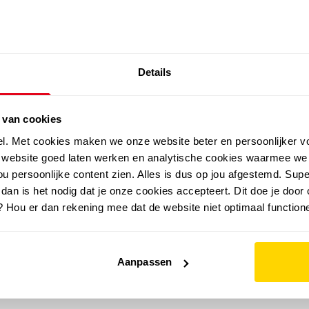
SALE: LAATSTE KANS!
Details
outdoor
zomer
merken
folder
sale
 van cookies
el. Met cookies maken we onze website beter en persoonlijker v
e website goed laten werken en analytische cookies waarmee we
u persoonlijke content zien. Alles is dus op jou afgestemd. Supe
 dan is het nodig dat je onze cookies accepteert. Dit doe je door 
? Hou er dan rekening mee dat de website niet optimaal functione
Aanpassen