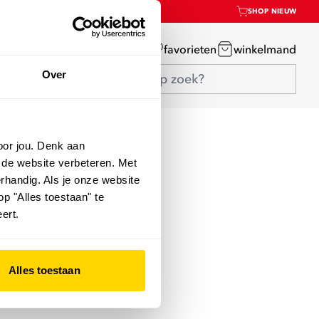
SHOP NIEUW
mijn account
favorieten
winkelmand
Over
oor jou. Denk aan
 de website verbeteren. Met
rhandig. Als je onze website
op "Alles toestaan" te
ert.
Alles toestaan