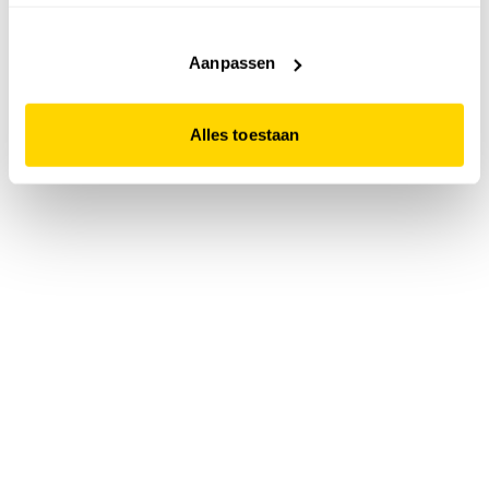
accepteert. Dit doe je door op "Alles toestaan" te klikken.
Liever geen cookies? Hou er dan rekening mee dat de
website niet optimaal functioneert.
Aanpassen
Alles toestaan