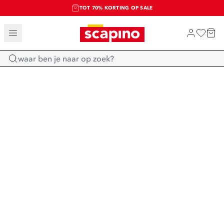
TOT 70% KORTING OP SALE
SALE: LAATSTE KANS!
SHOP NIEUW
Home