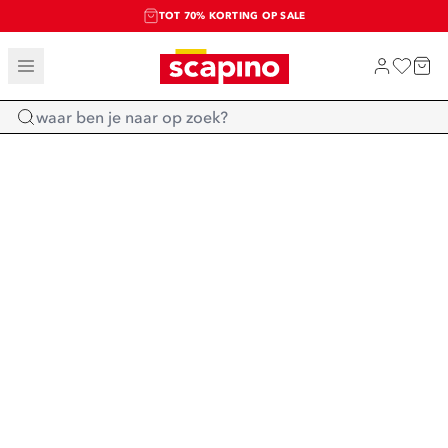
TOT 70% KORTING OP SALE
SALE: LAATSTE KANS!
SHOP NIEUW
Home