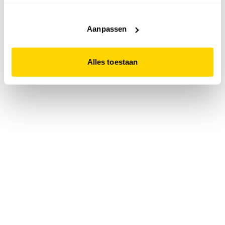
accepteert. Dit doe je door op "Alles toestaan" te klikken.
Liever geen cookies? Hou er dan rekening mee dat de
website niet optimaal functioneert.
Aanpassen
Alles toestaan