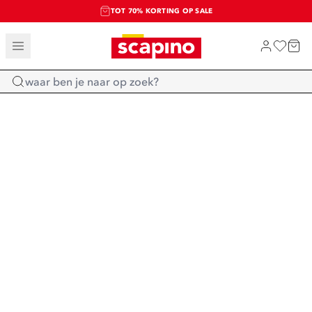
TOT 70% KORTING OP SALE
SALE: LAATSTE KANS!
SHOP NIEUW
Home