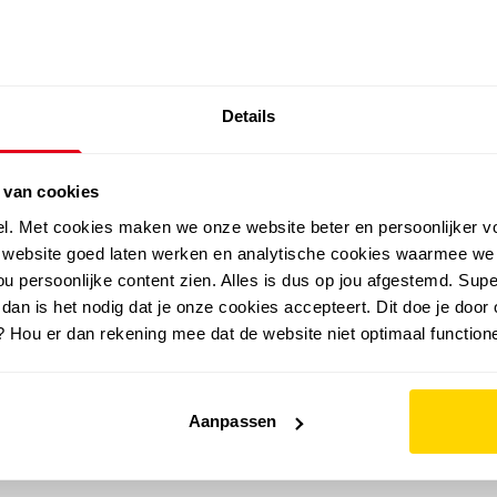
SALE: LAATSTE KANS!
Details
outdoor
zomer
merken
folder
sale
 van cookies
el. Met cookies maken we onze website beter en persoonlijker v
e website goed laten werken en analytische cookies waarmee we
u persoonlijke content zien. Alles is dus op jou afgestemd. Supe
 dan is het nodig dat je onze cookies accepteert. Dit doe je door 
? Hou er dan rekening mee dat de website niet optimaal functione
Aanpassen