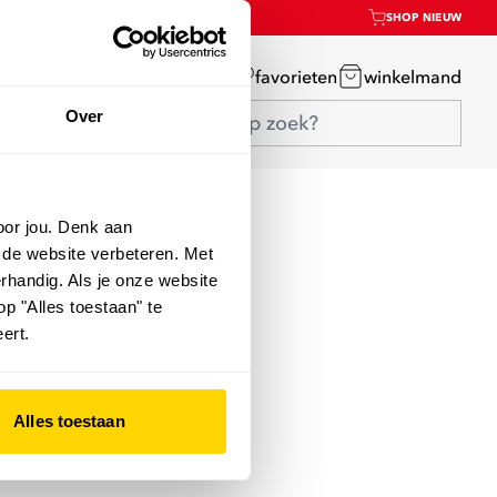
SHOP NIEUW
mijn account
favorieten
winkelmand
Over
oor jou. Denk aan
 de website verbeteren. Met
rhandig. Als je onze website
op "Alles toestaan" te
ert.
Alles toestaan