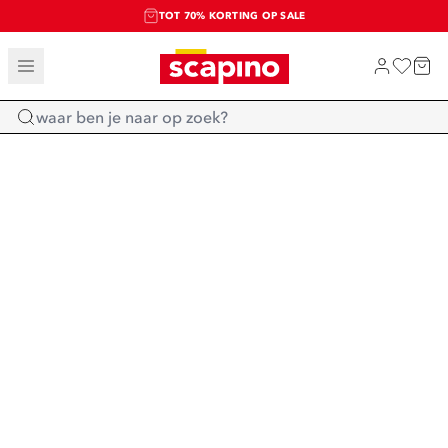
TOT 70% KORTING OP SALE
SALE: LAATSTE KANS!
SHOP NIEUW
Home