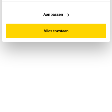
accepteert. Dit doe je door op "Alles toestaan" te klikken.
Liever geen cookies? Hou er dan rekening mee dat de
website niet optimaal functioneert.
Aanpassen
Alles toestaan