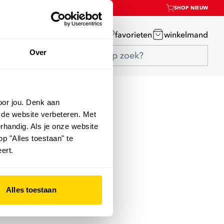
SHOP NIEUW
mijn account
favorieten
winkelmand
Over
oor jou. Denk aan
 de website verbeteren. Met
rhandig. Als je onze website
op "Alles toestaan" te
ert.
Alles toestaan