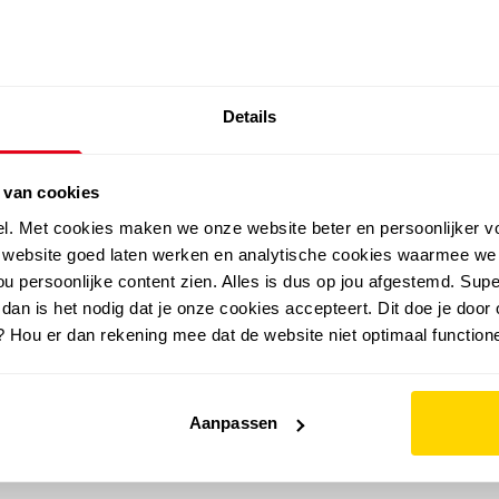
SALE: LAATSTE KANS!
Details
outdoor
zomer
merken
folder
sale
 van cookies
el. Met cookies maken we onze website beter en persoonlijker v
e website goed laten werken en analytische cookies waarmee we
u persoonlijke content zien. Alles is dus op jou afgestemd. Supe
 dan is het nodig dat je onze cookies accepteert. Dit doe je door 
? Hou er dan rekening mee dat de website niet optimaal functione
Aanpassen