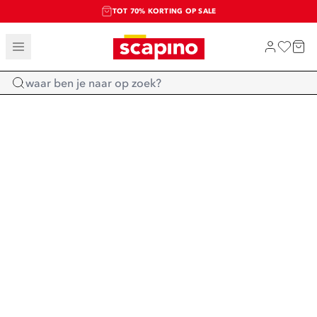
TOT 70% KORTING OP SALE
SALE: LAATSTE KANS!
SHOP NIEUW
Home