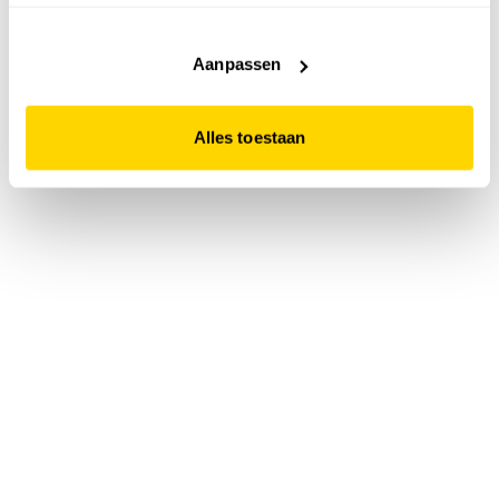
accepteert. Dit doe je door op "Alles toestaan" te klikken.
Liever geen cookies? Hou er dan rekening mee dat de
website niet optimaal functioneert.
Aanpassen
Alles toestaan