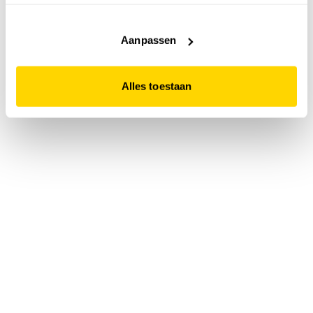
accepteert. Dit doe je door op "Alles toestaan" te klikken.
Liever geen cookies? Hou er dan rekening mee dat de
website niet optimaal functioneert.
Aanpassen
Alles toestaan