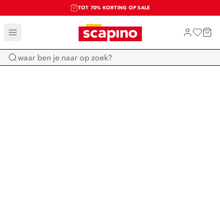
TOT 70% KORTING OP SALE
SALE: LAATSTE KANS!
SHOP NIEUW
Home