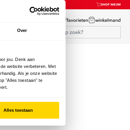
SHOP NIEUW
mijn account
favorieten
winkelmand
Over
oor jou. Denk aan
 de website verbeteren. Met
rhandig. Als je onze website
op "Alles toestaan" te
ert.
Alles toestaan