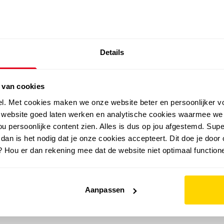
SALE: LAATSTE KANS!
Details
outdoor
zomer
merken
folder
sale
 van cookies
el. Met cookies maken we onze website beter en persoonlijker v
e website goed laten werken en analytische cookies waarmee we
u persoonlijke content zien. Alles is dus op jou afgestemd. Supe
 dan is het nodig dat je onze cookies accepteert. Dit doe je door 
? Hou er dan rekening mee dat de website niet optimaal functione
Aanpassen