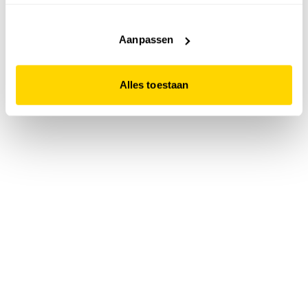
accepteert. Dit doe je door op "Alles toestaan" te klikken.
Liever geen cookies? Hou er dan rekening mee dat de
website niet optimaal functioneert.
Aanpassen
Alles toestaan