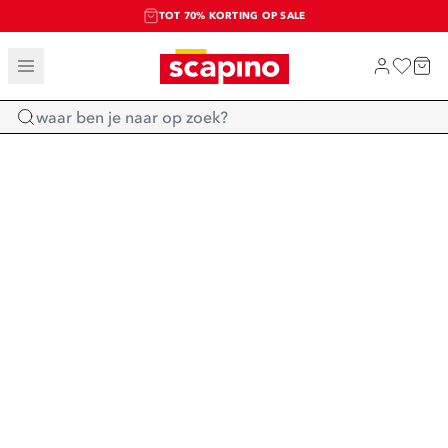
TOT 70% KORTING OP SALE
SALE: LAATSTE KANS!
SHOP NIEUW
Home