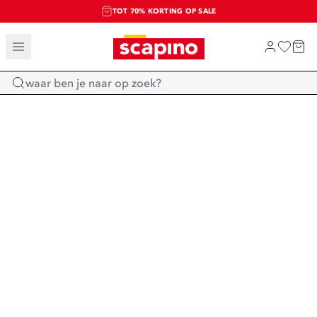
TOT 70% KORTING OP SALE
SALE: LAATSTE KANS!
SHOP NIEUW
Home