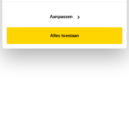
accepteert. Dit doe je door op "Alles toestaan" te klikken.
Liever geen cookies? Hou er dan rekening mee dat de
website niet optimaal functioneert.
Aanpassen
Alles toestaan