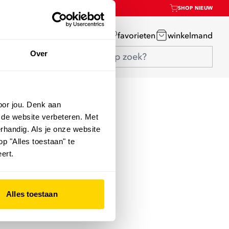
SHOP NIEUW
mijn account
favorieten
winkelmand
Over
oor jou. Denk aan
 de website verbeteren. Met
rhandig. Als je onze website
op "Alles toestaan" te
ert.
Alles toestaan