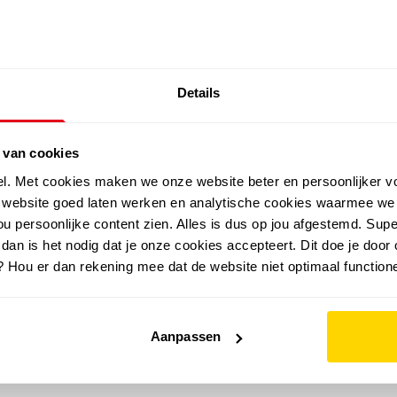
SALE: LAATSTE KANS!
Details
outdoor
zomer
merken
folder
sale
 van cookies
el. Met cookies maken we onze website beter en persoonlijker v
e website goed laten werken en analytische cookies waarmee we
u persoonlijke content zien. Alles is dus op jou afgestemd. Supe
 dan is het nodig dat je onze cookies accepteert. Dit doe je door 
? Hou er dan rekening mee dat de website niet optimaal functione
Aanpassen